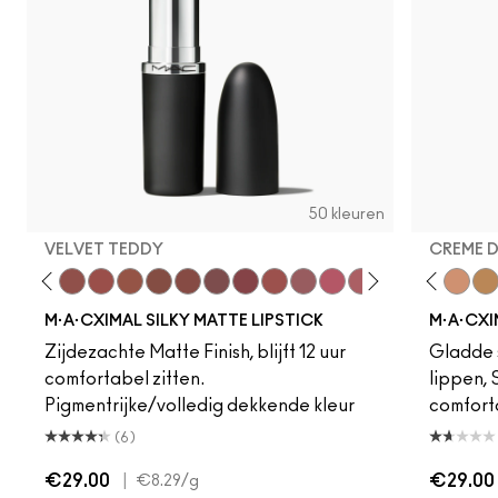
50 kleuren
VELVET TEDDY
CREME 
to
·A·Cximal
eylove
Kinda Sexy
Café Mocha
Velvet Teddy
Mull It To The Max
Taupe
Warm Teddy
Whirl
Soar
Twig Twist
Sweet Deal
Mehr
Get The Hint?
Fleshpot
You Wouldn't Get I
Peachstock
Lipstick Snob
HodgePodge
Candy Yum
Stone
Captiv
Creme
Div
Cal
M·A·CXIMAL SILKY MATTE LIPSTICK
M·A·CXI
Zijdezachte Matte Finish, blijft 12 uur
Gladde s
comfortabel zitten.
lippen,
Pigmentrijke/volledig dekkende kleur
comfort
(6)
€29.00
|
€29.00
€8.29
/g