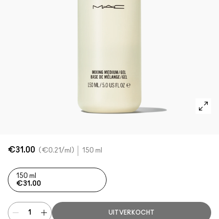
Foundation Finder
Mini MAC
SHOP ALLE BORSTELS
SHOP ALLES GEZICHT
SHOP ALLES OGEN
€31.00
€0.21
/ml
150 ml
150 ml
€31.00
UITVERKOCHT