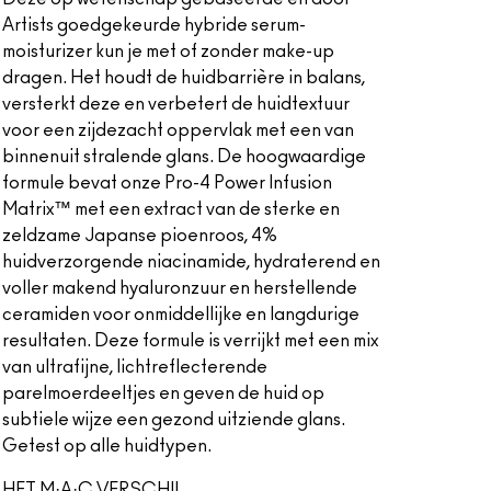
Artists goedgekeurde hybride serum-
moisturizer kun je met of zonder make-up
dragen. Het houdt de huidbarrière in balans,
versterkt deze en verbetert de huidtextuur
voor een zijdezacht oppervlak met een van
binnenuit stralende glans. De hoogwaardige
formule bevat onze Pro-4 Power Infusion
Matrix™ met een extract van de sterke en
zeldzame Japanse pioenroos, 4%
huidverzorgende niacinamide, hydraterend en
voller makend hyaluronzuur en herstellende
ceramiden voor onmiddellijke en langdurige
resultaten. Deze formule is verrijkt met een mix
van ultrafijne, lichtreflecterende
parelmoerdeeltjes en geven de huid op
subtiele wijze een gezond uitziende glans.
Getest op alle huidtypen.
HET M·A·C VERSCHIL