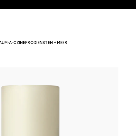
AU
M·A·CZINE
PRO
DIENSTEN + MEER