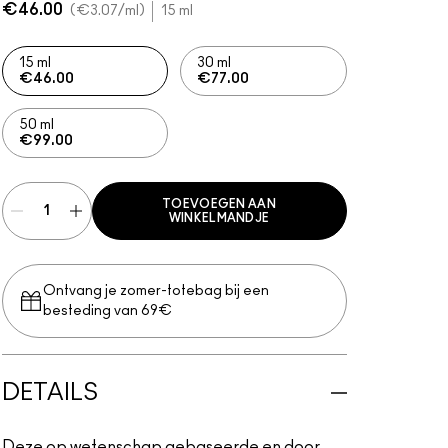
€46.00
€3.07
/ml
15 ml
15 ml
30 ml
€46.00
€77.00
50 ml
€99.00
TOEVOEGEN AAN
WINKELMANDJE
Ontvang je zomer-totebag bij een
besteding van 69€
DETAILS
Deze op wetenschap gebaseerde en door