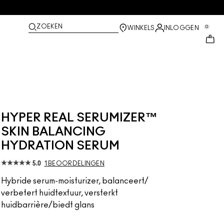
ZOEKEN
0
WINKELS
INLOGGEN
HYPER REAL SERUMIZER™
SKIN BALANCING
HYDRATION SERUM
5.0
1 BEOORDELINGEN
Hybride serum-moisturizer, balanceert/
verbetert huidtextuur, versterkt
huidbarrière/biedt glans