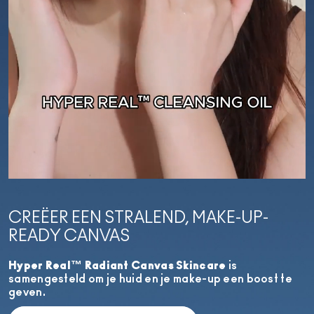
CREËER EEN STRALEND, MAKE-UP-
READY CANVAS
Hyper Real™ Radiant Canvas Skincare
is
samengesteld om je huid en je make-up een boost te
geven.