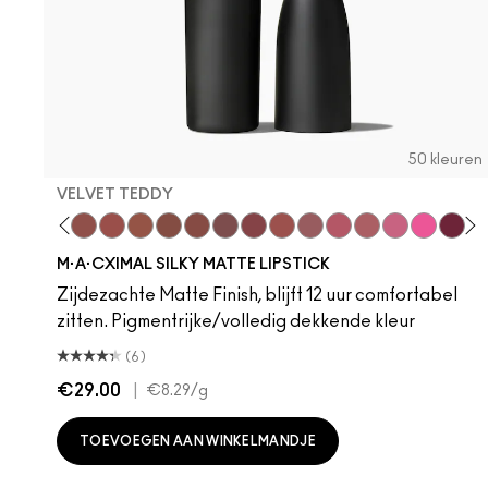
50 kleuren
VELVET TEDDY
hoto
 M·A·Cximal
oneylove
Kinda Sexy
Café Mocha
Velvet Teddy
Mull It To The Max
Taupe
Warm Teddy
Whirl
Soar
Twig Twist
Sweet Deal
Mehr
Get The Hint?
You Wouldn't Get
Lipstick Sno
Candy Yu
Fleshpo
Capti
Peac
Di
H
M·A·CXIMAL SILKY MATTE LIPSTICK
Zijdezachte Matte Finish, blijft 12 uur comfortabel
zitten. Pigmentrijke/volledig dekkende kleur
(6)
€29.00
|
€8.29
/g
TOEVOEGEN AAN WINKELMANDJE