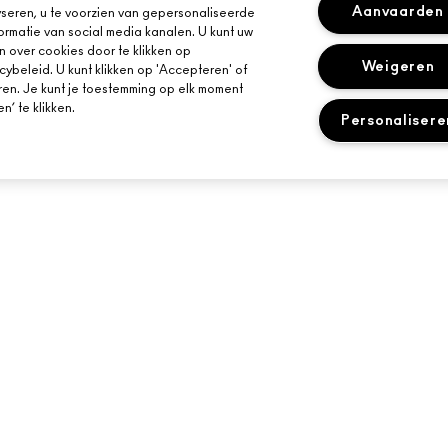
Aanvaarden
seren, u te voorzien van gepersonaliseerde
ormatie van social media kanalen. U kunt uw
n over cookies door te klikken op
Weigeren
cybeleid. U kunt klikken op 'Accepteren' of
ren. Je kunt je toestemming op elk moment
’ te klikken.
Personalisere
HULP NODIG?
JE MAC-WINKEL
VOLG MIJN BESTELLING
EEN WINKEL ZOE
E-MAILS
VEELGESTELDE VRAGEN
MAKE-UP SERVIC
RETOUREN EN RUILEN
BOEK EEN MAKE-
LEVERING
MIJN ACCOUNT
LIVE CHAT
NEEM CONTACT MET ONS OP