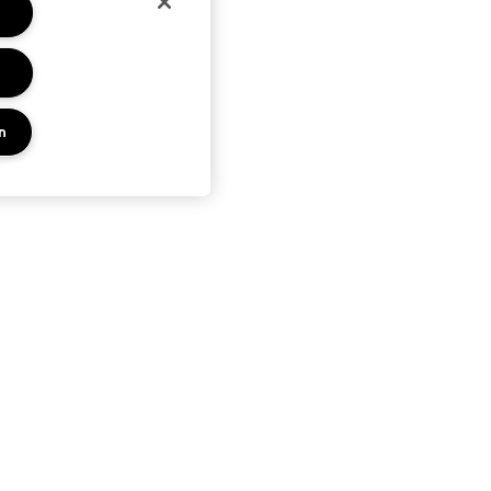
n
PRIVACY EN VOORWAARDEN
KEN
PRIVACYBELEID
ES
GEBRUIKSVOORWAARDEN
UP SERVICE
VERKOOPSVOORWAARDEN
NAMAAKPRODUCTEN
ALGEMENE VOORWAARDEN POA
BEHEER VAN COOKIES