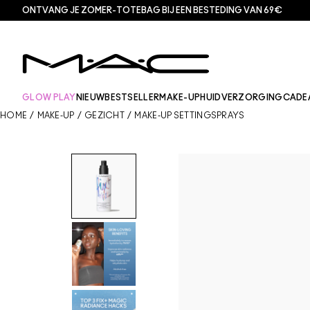
ONTVANG JE ZOMER-TOTEBAG BIJ EEN BESTEDING VAN 69€
GLOW PLAY
NIEUW
BESTSELLER
MAKE-UP
HUIDVERZORGING
CADE
HOME
/
MAKE-UP
/
GEZICHT
/
MAKE-UP SETTINGSPRAYS