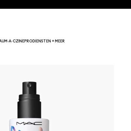
AU
M·A·CZINE
PRO
DIENSTEN + MEER