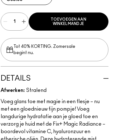
TOEVOEGEN AAN
WINKELMANDJE
Tot 40% KORTING. Zomersale
begint nu.
DETAILS
Afwerken:
Stralend
Voeg glans toe met magie in een flesje – nu
met een gloednieuw fijn pompje! Voeg
langdurige hydratatie aan je gloed toe en
verzorg je huid met de Fix+ Magic Radiance –
boordevol vitamine C, hyaluronzuur en
etherische oliën. Deze hydraterende mist