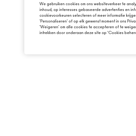
We gebruiken cookies om ons websiteverkeer te analy
inhoud, op interesses gebaseerde advertenties en inf
cookievoorkeuren selecteren of meer informatie krijge
'Personaliseren' of op elk gewenst moment in ons Priva
'Weigeren' om alle cookies te accepteren of te weige
intrekken door onderaan deze site op ‘Cookies beheren
OVER MAC
ONLINE SHOPPEN
ONS VERHAAL
MIJN ACCOUNT
ARTISTIEK
AANMELDEN VOOR 
MAC VIVA GLAM
PROMOTIES
BEWUSTE SCHOONHEID
CARRIÈREMOGELIJKHEDEN
MAC PRO-LIDMAATSCHAP
DIERPROEVEN