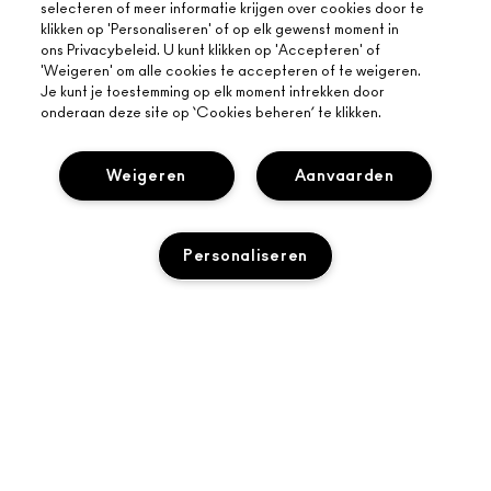
selecteren of meer informatie krijgen over cookies door te
klikken op 'Personaliseren' of op elk gewenst moment in
ONS VERHAAL
ons Privacybeleid. U kunt klikken op 'Accepteren' of
ONLINE SHOPPEN
ARTISTIEK
'Weigeren' om alle cookies te accepteren of te weigeren.
Je kunt je toestemming op elk moment intrekken door
MIJN ACCOUNT
MAC VIVA GLAM
onderaan deze site op ‘Cookies beheren’ te klikken.
HULP NODIG?
AANMELDEN VOOR E-MAILS
BEWUSTE SCHOONHEID
VOLG MIJN BESTELLING
PROMOTIES
CARRIÈREMOGELIJKHEDEN
Weigeren
Aanvaarden
JE MAC-WINKEL
VEELGESTELDE VRAGEN
MAC PRO-LIDMAATSCHAP
EEN WINKEL ZOEKEN
RETOUREN EN RUILEN
DIERPROEVEN
PRIVACY EN VOORWAARDEN
Personaliseren
MAKE-UP SERVICES
LEVERING
PRIVACYBELEID
BOEK EEN MAKE-UP SERVICE
MIJN ACCOUNT
GEBRUIKSVOORWAARDEN
LIVE CHAT
VERKOOPSVOORWAARDEN
NEEM CONTACT MET ONS OP
TOEVOEGEN AAN WINKELMANDJE
NAMAAKPRODUCTEN
Toegankelijkheid
CONTACTEER FABRIKANT
© Make-Up Art Cosmetics Inc. - Estee Lauder B.V. - M·A·C, Safariweg
ALGEMENE VOORWAARDEN POA
50 Maarssen 3605 MA Nederland |
NEEM CONTACT MET ONS OP
BEHEER VAN COOKIES