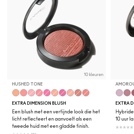
10 kleuren
HUSHED TONE
AMOROU
Hushed Tone
Cheeky Bits
Into The Pink
Sweets For My Sweet
Rosy Cheeks
Just a Pinch
Wrapped Candy
Fairly Precious
Hard To Get
Faux Sure!
Ready to
Smo
R
EXTRA DIMENSION BLUSH
EXTRA D
Een blush met een verfijnde look die het
Hybride 
licht reflecteert en aanvoelt als een
10 uur l
tweede huid met een gladde finish.