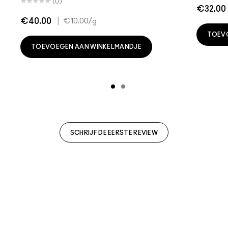
(0)
€32.00
€40.00
|
€10.00
/g
TOEV
TOEVOEGEN AAN WINKELMANDJE
SCHRIJF DE EERSTE REVIEW