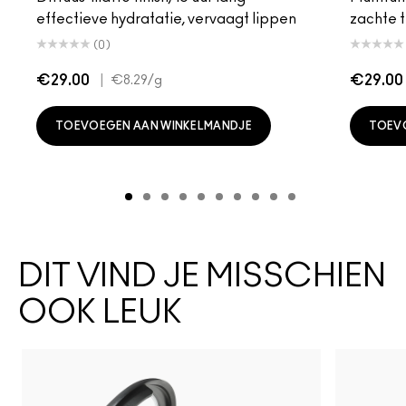
effectieve hydratatie, vervaagt lippen
zachte t
(0)
€29.00
|
€29.00
€8.29
/g
TOEVOEGEN AAN WINKELMANDJE
TOEV
DIT VIND JE MISSCHIEN
OOK LEUK