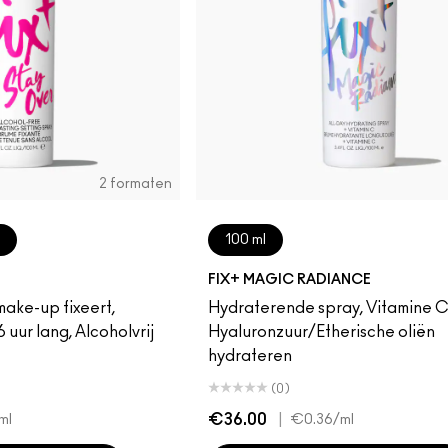
2 formaten
100 ml
FIX+ MAGIC RADIANCE
make-up fixeert,
Hydraterende spray, Vitamine C
 uur lang, Alcoholvrij
Hyaluronzuur/Etherische oliën
hydrateren
(0)
€36.00
|
ml
€0.36
/ml