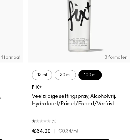
1 formaat
3 formaten
13 ml
30 ml
100 ml
FIX+
,
Veelzijdige settingspray, Alcoholvrij,
Hydrateert/Primet/Fixeert/Verfrist
(1)
€34.00
|
€0.34
/ml