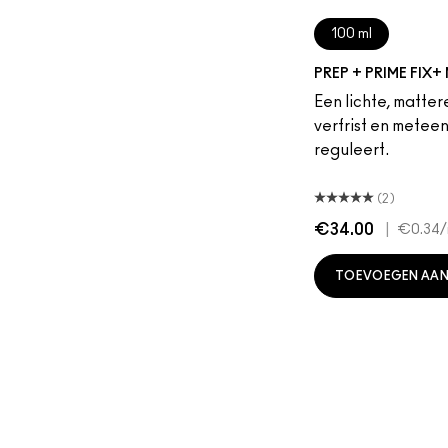
100 ml
PREP + PRIME FIX+
Een lichte, matte
verfrist en meteen
reguleert.
(2)
€34.00
|
€0.34
/
TOEVOEGEN AAN