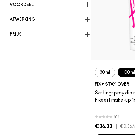
VOORDEEL
AFWERKING
PRIJS
30 ml
100 ml
FIX+ STAY OVER
Settingspray die 
Fixeert make-up 16
(0)
€36.00
|
€0.36
/