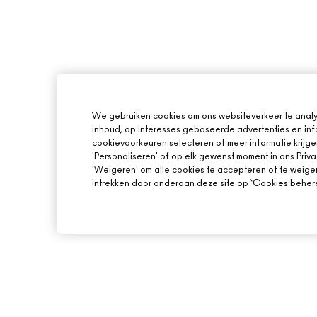
We gebruiken cookies om ons websiteverkeer te analy
inhoud, op interesses gebaseerde advertenties en inf
cookievoorkeuren selecteren of meer informatie krijge
'Personaliseren' of op elk gewenst moment in ons Priva
'Weigeren' om alle cookies te accepteren of te weige
intrekken door onderaan deze site op ‘Cookies beheren
OVER MAC
ONLINE SHOPPEN
ONS VERHAAL
MIJN ACCOUNT