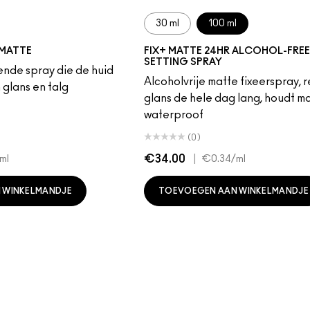
30 ml
100 ml
 MATTE
FIX+ MATTE 24HR ALCOHOL-FREE
SETTING SPRAY
rende spray die de huid
Alcoholvrije matte fixeerspray, 
 glans en talg
glans de hele dag lang, houdt 
waterproof
(0)
€34.00
|
ml
€0.34
/ml
 WINKELMANDJE
TOEVOEGEN AAN WINKELMANDJE