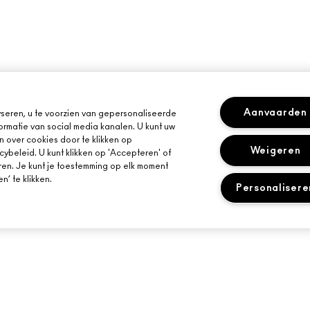
Aanvaarden
seren, u te voorzien van gepersonaliseerde
ormatie van social media kanalen. U kunt uw
n over cookies door te klikken op
Weigeren
cybeleid. U kunt klikken op 'Accepteren' of
ren. Je kunt je toestemming op elk moment
’ te klikken.
Personalisere
HULP NODIG?
JE MAC-WINKEL
VOLG MIJN BESTELLING
EEN WINKEL ZOE