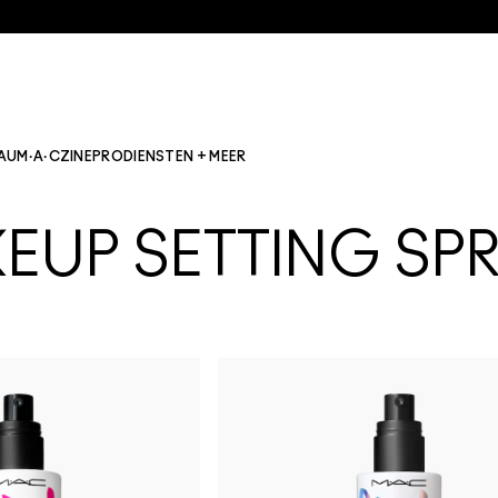
AU
M·A·CZINE
PRO
DIENSTEN + MEER
EUP SETTING SP