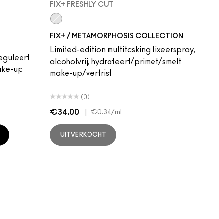
FIX+ FRESHLY CUT
Fix+ Freshly Cut
FIX+ / METAMORPHOSIS COLLECTION
Limited-edition multitasking fixeerspray,
reguleert
alcoholvrij, hydrateert/primet/smelt
make-up
make-up/verfrist
(0)
€34.00
|
€0.34
/ml
UITVERKOCHT