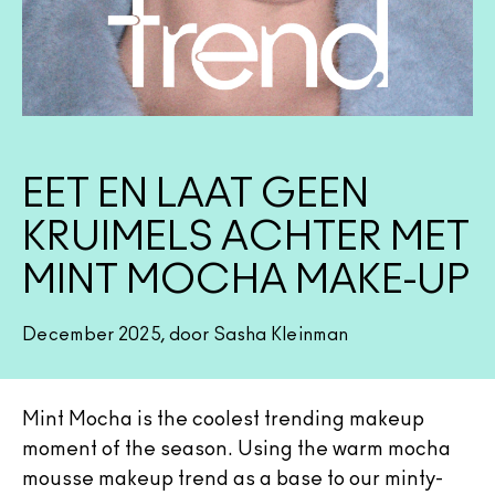
Foundation Finder
Mini MAC
SHOP ALLE BORSTELS
SHOP ALLES GEZICHT
SHOP ALLES OGEN
EET EN LAAT GEEN
KRUIMELS ACHTER MET
MINT MOCHA MAKE-UP
December 2025, door Sasha Kleinman
Mint Mocha is the coolest trending makeup
moment of the season. Using the warm mocha
mousse makeup trend as a base to our minty-