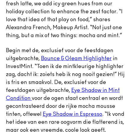
fresh latte, we add icy green hues from our
holiday collection to enhance the zest factor. “I
love that idea of that play on food,” shares
Alexandra French, Makeup Artist. “Not just one
thing, but a mix of two things: mocha and mint.”
Begin met de, exclusief voor de feestdagen
uitgebrachte,
Bounce & Gleam Highlighter
in
InvestMint. “Toen ik de mintkleurige highlighter
zag, dacht ik: zoiets heb ik nog nooit gezien!” Hij
is fris en smaakvol. De, exclusief voor de
feestdagen uitgebrachte,
Eye Shadow in Mint
Condition
voor de ogen staat centraal en wordt
gecontrasteerd door de rijke mocha mousse
tinten, oftewel
Eye Shadow in Espresso
. “Ik vond
het idee van een rare oogvorm die flatterend is,
maar ook een vreemde, coole look geeft,