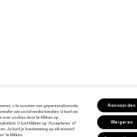
Aanvaarden
seren, u te voorzien van gepersonaliseerde
ormatie van social media kanalen. U kunt uw
n over cookies door te klikken op
Weigeren
cybeleid. U kunt klikken op 'Accepteren' of
ren. Je kunt je toestemming op elk moment
’ te klikken.