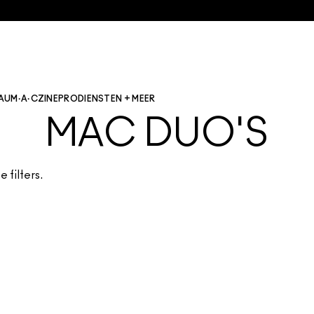
AU
M·A·CZINE
PRO
DIENSTEN + MEER
MAC DUO'S
 filters.